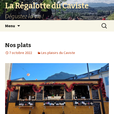
La Régalotte du Caviste
Dégustez la vie !
Aller
Recherc
Menu
au
contenu
Nos plats
7 octobre 2022
Les plaisirs du Caviste